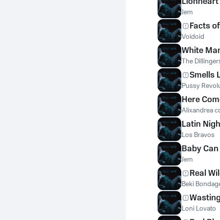
Lionheart
Jem
Facts of
Voidoid
White Ma
The Dillinger
Smells L
Pussy Revol
Here Come
Alixandrea c
Latin Nig
Los Bravos
Baby Can 
Jem
Real Wil
Beki Bondag
Wasting
Loni Lovato