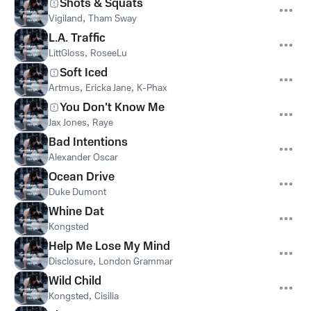
Shots & Squats
Vigiland
,
Tham Sway
L.A. Traffic
LittGloss
,
RoseeLu
Soft Iced
Artmus
,
Ericka Jane
,
K-Phax
You Don't Know Me
Jax Jones
,
Raye
Bad Intentions
Alexander Oscar
Ocean Drive
Duke Dumont
Whine Dat
Kongsted
Help Me Lose My Mind
Disclosure
,
London Grammar
Wild Child
Kongsted
,
Cisilia