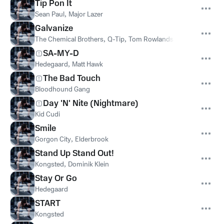
Tip Pon It
Sean Paul
,
Major Lazer
Galvanize
The Chemical Brothers
,
Q-Tip
,
Tom Rowlands
,
Ed Simons
SA-MY-D
Hedegaard
,
Matt Hawk
The Bad Touch
Bloodhound Gang
Day 'N' Nite (Nightmare)
Kid Cudi
Smile
Gorgon City
,
Elderbrook
Stand Up Stand Out!
Kongsted
,
Dominik Klein
Stay Or Go
Hedegaard
START
Kongsted