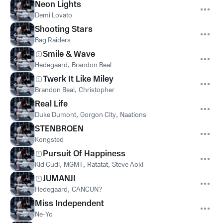
Neon Lights
Demi Lovato
Shooting Stars
Bag Raiders
Smile & Wave
Hedegaard
,
Brandon Beal
Twerk It Like Miley
Brandon Beal
,
Christopher
Real Life
Duke Dumont
,
Gorgon City
,
Naations
STENBROEN
Kongsted
Pursuit Of Happiness
Kid Cudi
,
MGMT
,
Ratatat
,
Steve Aoki
JUMANJI
Hedegaard
,
CANCUN?
Miss Independent
Ne-Yo