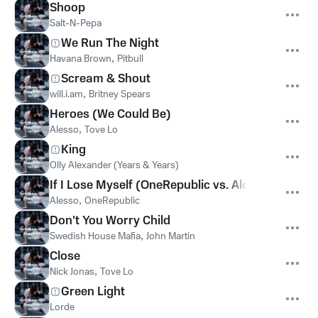
Shoop
Salt-N-Pepa
We Run The Night
Havana Brown
,
Pitbull
Scream & Shout
will.i.am
,
Britney Spears
Heroes (We Could Be)
Alesso
,
Tove Lo
King
Olly Alexander (Years & Years)
If I Lose Myself (OneRepublic vs. Alesso)
Alesso
,
OneRepublic
Don't You Worry Child
Swedish House Mafia
,
John Martin
Close
Nick Jonas
,
Tove Lo
Green Light
Lorde