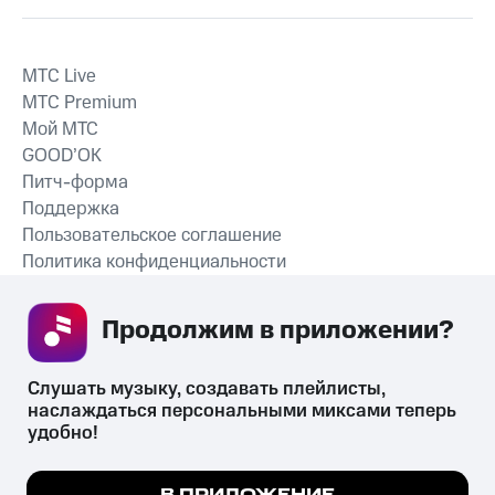
MTС Live
MTС Premium
Мой МТС
GOOD’OK
Питч-форма
Поддержка
Пользовательское соглашение
Политика конфиденциальности
Рекомендательные технологии
Продолжим в приложении? 
СКАЧАТЬ ПРИЛОЖЕНИЕ
Слушать музыку, создавать плейлисты, 
наслаждаться персональными миксами теперь 
удобно!
Незаконное потребление наркотических средств,
психотропных веществ, их аналогов причиняет вред здоровью,
Мы используем куки, чтобы на сайте все
В ПРИЛОЖЕНИЕ