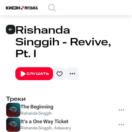
Rishanda
Singgih - Revive,
Pt. I
СЛУШАТЬ
Треки
The Beginning
Rishanda Singgih
It's a One Way Ticket
Rishanda Singgih
,
Adeavery