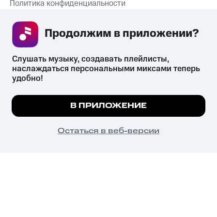
Политика конфиденциальности
Рекомендательные технологии
Продолжим в приложении? 
СКАЧАТЬ ПРИЛОЖЕНИЕ
Слушать музыку, создавать плейлисты, 
наслаждаться персональными миксами теперь 
удобно!
Незаконное потребление наркотических средств,
психотропных веществ, их аналогов причиняет вред здоровью,
Мы используем куки, чтобы на сайте все
В ПРИЛОЖЕНИЕ
их незаконный оборот запрещён и влечёт установленную
работало.
Подробнее
законодательством ответственность.
© 2026 ООО «КИОН».
ПОНЯТНО
Остаться в веб-версии
Все права защищены
18+
Главная
В приложение
Избранное