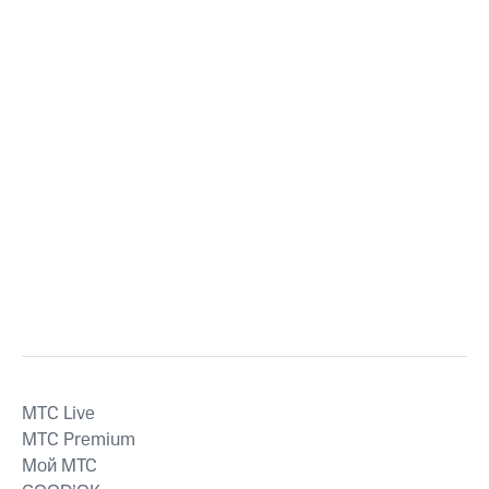
MTС Live
MTС Premium
Мой МТС