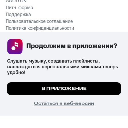
GOOD’OK
Питч-форма
Поддержка
Пользовательское соглашение
Политика конфиденциальности
Рекомендательные технологии
Продолжим в приложении? 
СКАЧАТЬ ПРИЛОЖЕНИЕ
Слушать музыку, создавать плейлисты, 
наслаждаться персональными миксами теперь 
удобно!
Незаконное потребление наркотических средств,
психотропных веществ, их аналогов причиняет вред здоровью,
Мы используем куки, чтобы на сайте все
В ПРИЛОЖЕНИЕ
их незаконный оборот запрещён и влечёт установленную
работало.
Подробнее
законодательством ответственность.
© 2026 ООО «КИОН».
ПОНЯТНО
Остаться в веб-версии
Все права защищены
18+
Главная
В приложение
Избранное