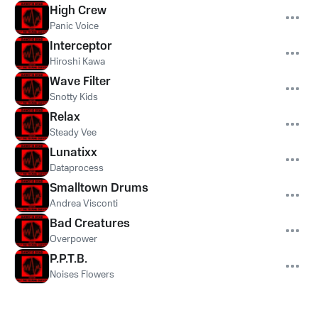
High Crew
Panic Voice
Interceptor
Hiroshi Kawa
Wave Filter
Snotty Kids
Relax
Steady Vee
Lunatixx
Dataprocess
Smalltown Drums
Andrea Visconti
Bad Creatures
Overpower
P.P.T.B.
Noises Flowers