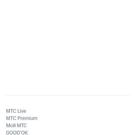
MTС Live
MTС Premium
Мой МТС
GOOD’OK