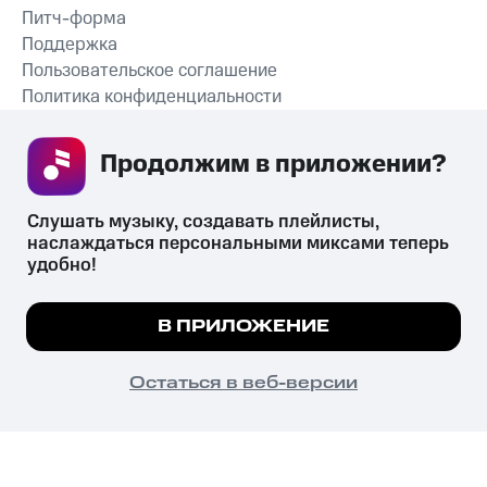
Питч-форма
Поддержка
Пользовательское соглашение
Политика конфиденциальности
Рекомендательные технологии
Продолжим в приложении? 
СКАЧАТЬ ПРИЛОЖЕНИЕ
Слушать музыку, создавать плейлисты, 
наслаждаться персональными миксами теперь 
удобно!
Незаконное потребление наркотических средств,
психотропных веществ, их аналогов причиняет вред здоровью,
Мы используем куки, чтобы на сайте все
В ПРИЛОЖЕНИЕ
их незаконный оборот запрещён и влечёт установленную
работало.
Подробнее
законодательством ответственность.
© 2026 ООО «КИОН».
ПОНЯТНО
Остаться в веб-версии
Все права защищены
18+
Главная
В приложение
Избранное