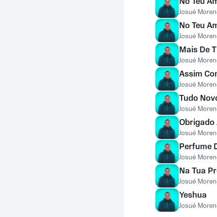
No Teu Am
Josué Moren
No Teu Am
Josué Moren
Mais De T
Josué Moren
Assim Co
Josué Moren
Tudo Novo
Josué Moren
Obrigado 
Josué Moren
Perfume 
Josué Moren
Na Tua P
Josué Moren
Yeshua
Josué Moren