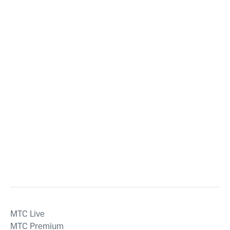
MTС Live
MTС Premium