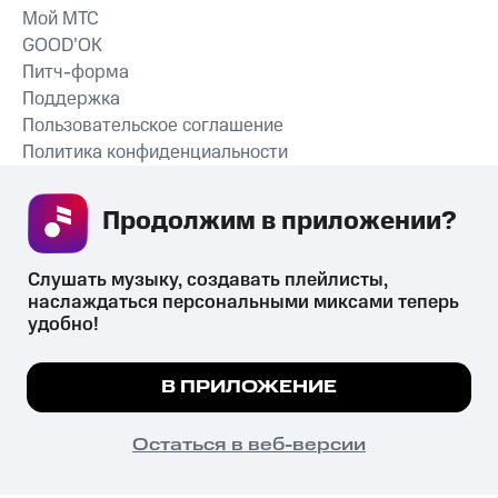
Мой МТС
GOOD’OK
Питч-форма
Поддержка
Пользовательское соглашение
Политика конфиденциальности
Рекомендательные технологии
Продолжим в приложении? 
СКАЧАТЬ ПРИЛОЖЕНИЕ
Слушать музыку, создавать плейлисты, 
наслаждаться персональными миксами теперь 
удобно!
Незаконное потребление наркотических средств,
психотропных веществ, их аналогов причиняет вред здоровью,
Мы используем куки, чтобы на сайте все
В ПРИЛОЖЕНИЕ
их незаконный оборот запрещён и влечёт установленную
работало.
Подробнее
законодательством ответственность.
© 2026 ООО «КИОН».
ПОНЯТНО
Остаться в веб-версии
Все права защищены
18+
Главная
В приложение
Избранное