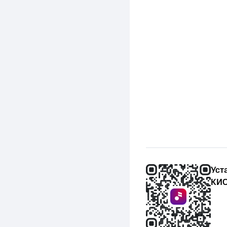
Уст
КИО