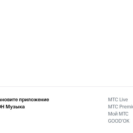
ановите приложение
MTС Live
Н Музыка
MTС Prem
Мой МТС
GOOD’OK