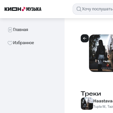
Главная
Избранное
Треки
Haastava
Tupla W
,
Ta