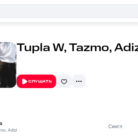
Tupla W, Tazmo, Adi
СЛУШАТЬ
a
Сингл
zmo
,
Adizi