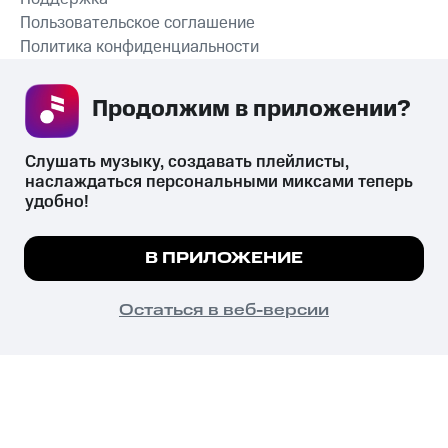
Пользовательское соглашение
Политика конфиденциальности
Рекомендательные технологии
Продолжим в приложении? 
СКАЧАТЬ ПРИЛОЖЕНИЕ
Слушать музыку, создавать плейлисты, 
наслаждаться персональными миксами теперь 
удобно!
Незаконное потребление наркотических средств,
психотропных веществ, их аналогов причиняет вред здоровью,
Мы используем куки, чтобы на сайте все
В ПРИЛОЖЕНИЕ
их незаконный оборот запрещён и влечёт установленную
работало.
Подробнее
законодательством ответственность.
© 2026 ООО «КИОН».
ПОНЯТНО
Остаться в веб-версии
Все права защищены
18+
Главная
В приложение
Избранное