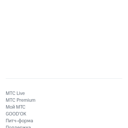
MTС Live
MTС Premium
Мой МТС
GOOD’OK
Питч-форма
Поддержка