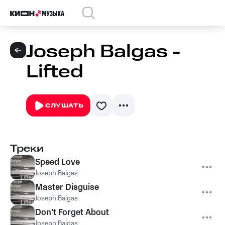
Joseph Balgas -
Lifted
СЛУШАТЬ
Треки
Speed Love
Joseph Balgas
Master Disguise
Joseph Balgas
Don't Forget About
Joseph Balgas