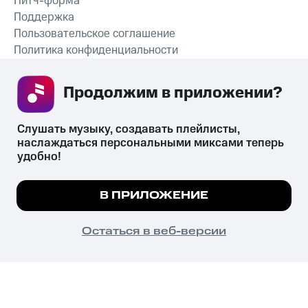
Питч-форма
Поддержка
Пользовательское соглашение
Политика конфиденциальности
Рекомендательные технологии
Продолжим в приложении? 
СКАЧАТЬ ПРИЛОЖЕНИЕ
Слушать музыку, создавать плейлисты, 
наслаждаться персональными миксами теперь 
удобно!
Незаконное потребление наркотических средств,
психотропных веществ, их аналогов причиняет вред здоровью,
Мы используем куки, чтобы на сайте все
В ПРИЛОЖЕНИЕ
их незаконный оборот запрещён и влечёт установленную
работало.
Подробнее
законодательством ответственность.
© 2026 ООО «КИОН».
ПОНЯТНО
Остаться в веб-версии
Все права защищены
18+
Главная
В приложение
Избранное