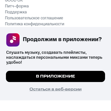
GOOD’OK
Питч-форма
Поддержка
Пользовательское соглашение
Политика конфиденциальности
Рекомендательные технологии
Продолжим в приложении? 
СКАЧАТЬ ПРИЛОЖЕНИЕ
Слушать музыку, создавать плейлисты, 
наслаждаться персональными миксами теперь 
удобно!
Незаконное потребление наркотических средств,
психотропных веществ, их аналогов причиняет вред здоровью,
Мы используем куки, чтобы на сайте все
В ПРИЛОЖЕНИЕ
их незаконный оборот запрещён и влечёт установленную
работало.
Подробнее
законодательством ответственность.
© 2026 ООО «КИОН».
ПОНЯТНО
Остаться в веб-версии
Все права защищены
18+
Главная
В приложение
Избранное