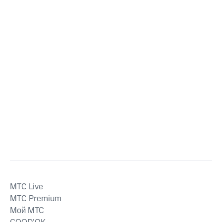
MTС Live
MTС Premium
Мой МТС