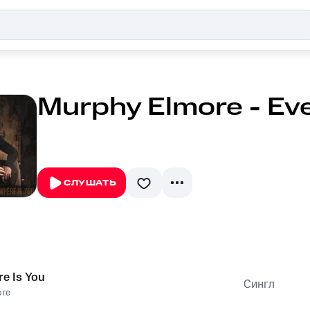
Murphy Elmore - Ev
СЛУШАТЬ
e Is You
Сингл
ore