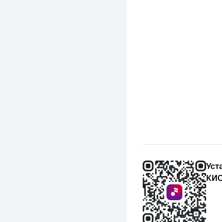
Уст
КИО