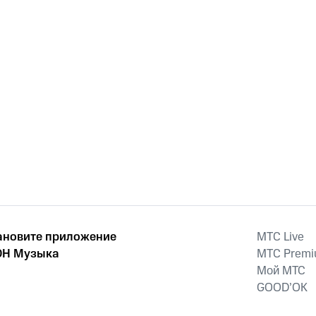
ановите приложение
MTС Live
Н Музыка
MTС Prem
Мой МТС
GOOD’OK