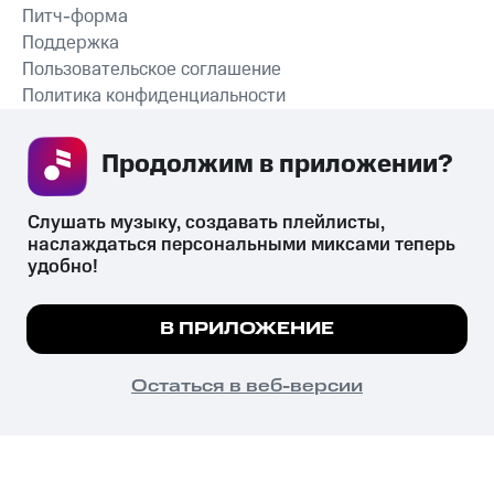
Питч-форма
Поддержка
Пользовательское соглашение
Политика конфиденциальности
Рекомендательные технологии
Продолжим в приложении? 
СКАЧАТЬ ПРИЛОЖЕНИЕ
Слушать музыку, создавать плейлисты, 
наслаждаться персональными миксами теперь 
удобно!
Незаконное потребление наркотических средств,
психотропных веществ, их аналогов причиняет вред здоровью,
Мы используем куки, чтобы на сайте все
В ПРИЛОЖЕНИЕ
их незаконный оборот запрещён и влечёт установленную
работало.
Подробнее
законодательством ответственность.
© 2026 ООО «КИОН».
ПОНЯТНО
Остаться в веб-версии
Все права защищены
18+
Главная
В приложение
Избранное