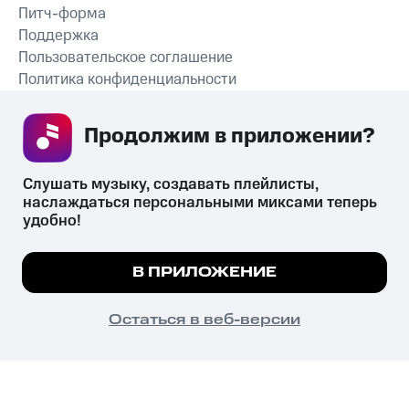
Питч-форма
Поддержка
Пользовательское соглашение
Политика конфиденциальности
Рекомендательные технологии
Продолжим в приложении? 
СКАЧАТЬ ПРИЛОЖЕНИЕ
Слушать музыку, создавать плейлисты, 
наслаждаться персональными миксами теперь 
удобно!
Незаконное потребление наркотических средств,
психотропных веществ, их аналогов причиняет вред здоровью,
Мы используем куки, чтобы на сайте все
В ПРИЛОЖЕНИЕ
их незаконный оборот запрещён и влечёт установленную
работало.
Подробнее
законодательством ответственность.
© 2026 ООО «КИОН».
ПОНЯТНО
Остаться в веб-версии
Все права защищены
18+
Главная
В приложение
Избранное