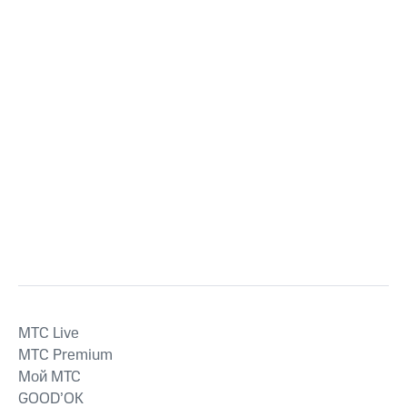
MTС Live
MTС Premium
Мой МТС
GOOD’OK