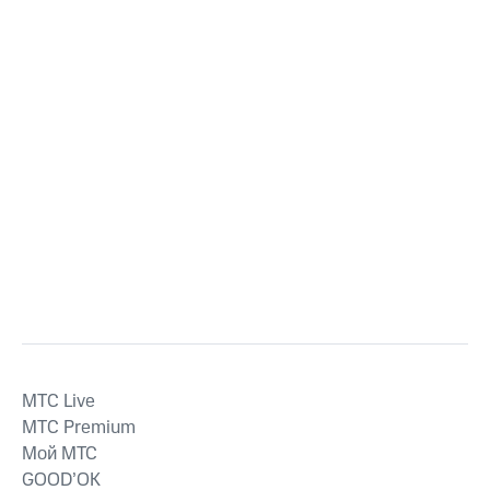
MTС Live
MTС Premium
Мой МТС
GOOD’OK