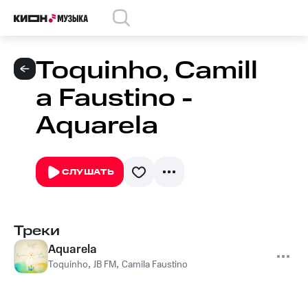
Toquinho, Camill
a Faustino -
Aquarela
СЛУШАТЬ
Треки
Aquarela
Toquinho
,
JB FM
,
Camila Faustino