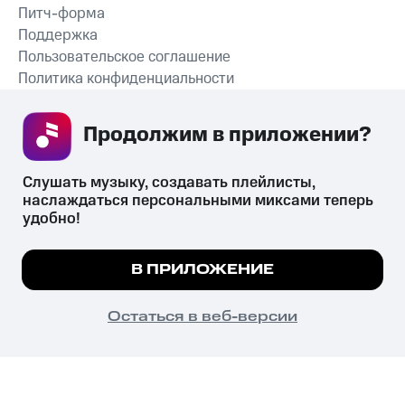
Питч-форма
Поддержка
Пользовательское соглашение
Политика конфиденциальности
Рекомендательные технологии
Продолжим в приложении? 
СКАЧАТЬ ПРИЛОЖЕНИЕ
Слушать музыку, создавать плейлисты, 
наслаждаться персональными миксами теперь 
удобно!
Незаконное потребление наркотических средств,
психотропных веществ, их аналогов причиняет вред здоровью,
Мы используем куки, чтобы на сайте все
В ПРИЛОЖЕНИЕ
их незаконный оборот запрещён и влечёт установленную
работало.
Подробнее
законодательством ответственность.
© 2026 ООО «КИОН».
ПОНЯТНО
Остаться в веб-версии
Все права защищены
18+
Главная
В приложение
Избранное