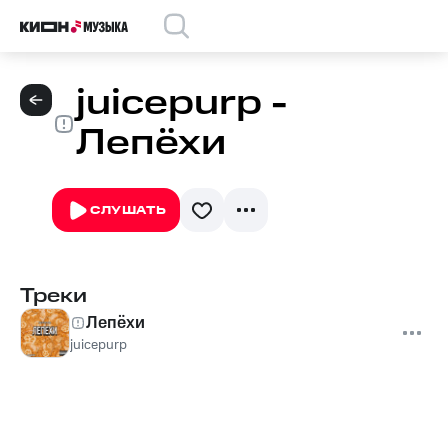
juicepurp -
Лепёхи
СЛУШАТЬ
Треки
Лепёхи
juicepurp