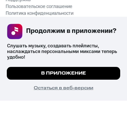
Пользовательское соглашение
Политика конфиденциальности
Рекомендательные технологии
Продолжим в приложении? 
СКАЧАТЬ ПРИЛОЖЕНИЕ
Слушать музыку, создавать плейлисты, 
наслаждаться персональными миксами теперь 
удобно!
Незаконное потребление наркотических средств,
психотропных веществ, их аналогов причиняет вред здоровью,
Мы используем куки, чтобы на сайте все
В ПРИЛОЖЕНИЕ
их незаконный оборот запрещён и влечёт установленную
работало.
Подробнее
законодательством ответственность.
© 2026 ООО «КИОН».
ПОНЯТНО
Остаться в веб-версии
Все права защищены
18+
Главная
В приложение
Избранное