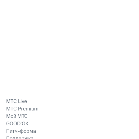
MTС Live
MTС Premium
Мой МТС
GOOD’OK
Питч-форма
Поддержка