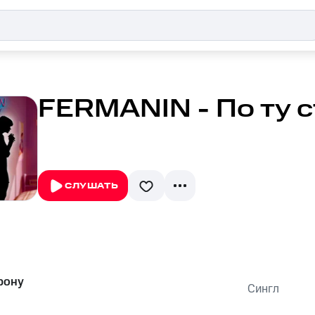
FERMANIN - По ту 
СЛУШАТЬ
рону
Сингл