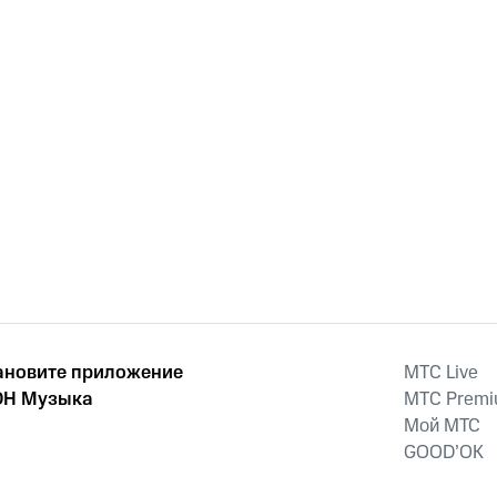
ановите приложение
MTС Live
Н Музыка
MTС Prem
Мой МТС
GOOD’OK