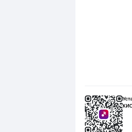
Уст
КИО