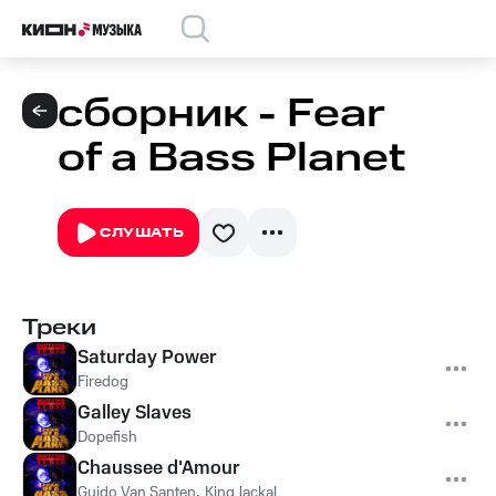
сборник - Fear
of a Bass Planet
СЛУШАТЬ
Треки
Saturday Power
Firedog
Galley Slaves
Dopefish
Chaussee d'Amour
Guido Van Santen
,
King Jackal