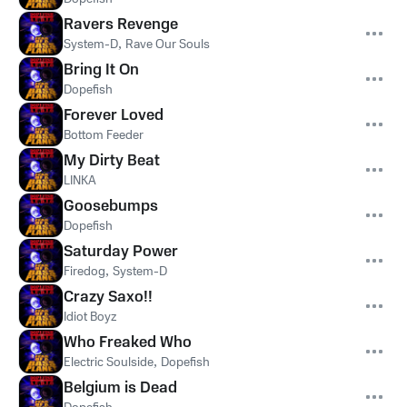
Ravers Revenge
System-D
,
Rave Our Souls
Bring It On
Dopefish
Forever Loved
Bottom Feeder
My Dirty Beat
LINKA
Goosebumps
Dopefish
Saturday Power
Firedog
,
System-D
Crazy Saxo!!
Idiot Boyz
Who Freaked Who
Electric Soulside
,
Dopefish
Belgium is Dead