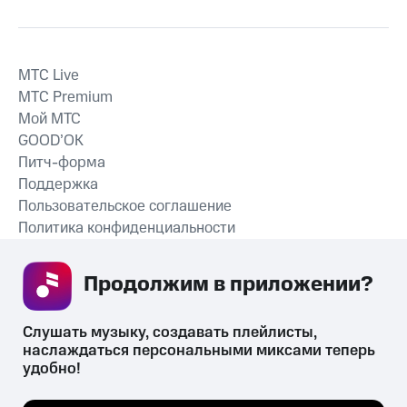
MTС Live
MTС Premium
Мой МТС
GOOD’OK
Питч-форма
Поддержка
Пользовательское соглашение
Политика конфиденциальности
Рекомендательные технологии
Продолжим в приложении? 
СКАЧАТЬ ПРИЛОЖЕНИЕ
Слушать музыку, создавать плейлисты, 
наслаждаться персональными миксами теперь 
удобно!
Незаконное потребление наркотических средств,
психотропных веществ, их аналогов причиняет вред здоровью,