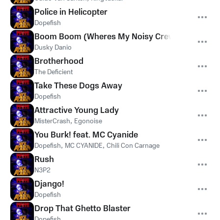
Police in Helicopter
Dopefish
Boom Boom (Wheres My Noisy Crew)
Dusky Danio
Brotherhood
The Deficient
Take These Dogs Away
Dopefish
Attractive Young Lady
MisterCrash
,
Egonoise
You Burk! feat. MC Cyanide
Dopefish
,
MC CYANIDE
,
Chili Con Carnage
Rush
N3P2
Django!
Dopefish
Drop That Ghetto Blaster
Dopefish