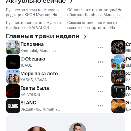
Актуально сейчас
Лучшее за месяц по мнению
Обновляется по пятницам! На
редакции КИОН Музыки. На
обложке: Kambulat, Минаева
обложке: Marselle
Лучшие новинки поп-музыки.
Свежая порция новинок от
На обложке: KALVADOS
главных рэп-артистов. На
обложке: Эндшпиль, TumaniYO
Главные треки недели
Половина
С
Kambulat
,
Минаева
Bii
Обещаю
Р
10AGE
BL
Море пока лето
З
ХАБИБ
,
VAVAN
Ис
Где ты была
П
KALVADOS
WH
SLANG
Эт
Эндшпиль
,
TumaniYO
Дж