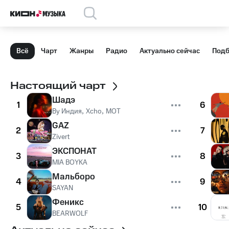
Всё
Чарт
Жанры
Радио
Актуально сейчас
Подб
Настоящий чарт
Шадэ
1
6
By Индия
,
Xcho
,
MOT
GAZ
2
7
Zivert
ЭКСПОНАТ
3
8
MIA BOYKA
Мальборо
4
9
SAYAN
Феникс
5
10
BEARWOLF