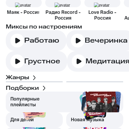
Маяк - Россия
Радио Record -
Love Radio -
Россия
Россия
А
Миксы по настроениям
Работаю
Вечеринка
Грустное
Медитаци
Жанры
Подборки
Популярные
плейлисты
Для детей
Новая музыка