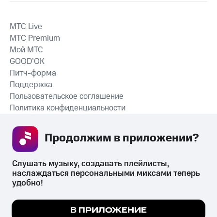
MTС Live
MTС Premium
Мой МТС
GOOD’OK
Питч-форма
Поддержка
Пользовательское соглашение
Политика конфиденциальности
Рекомендательные технологии
Продолжим в приложении? 
СКАЧАТЬ ПРИЛОЖЕНИЕ
Слушать музыку, создавать плейлисты, 
наслаждаться персональными миксами теперь 
удобно!
Незаконное потребление наркотических средств,
психотропных веществ, их аналогов причиняет вред здоровью,
Мы используем куки, чтобы на сайте все
В ПРИЛОЖЕНИЕ
их незаконный оборот запрещён и влечёт установленную
работало.
Подробнее