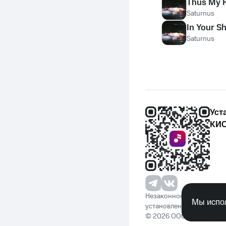
Thus My H
Saturnus
In Your S
Saturnus
Уст
КИО
Незаконное потребление 
Мы испол
установленную законода
© 2026 ООО «КИОН». Вс