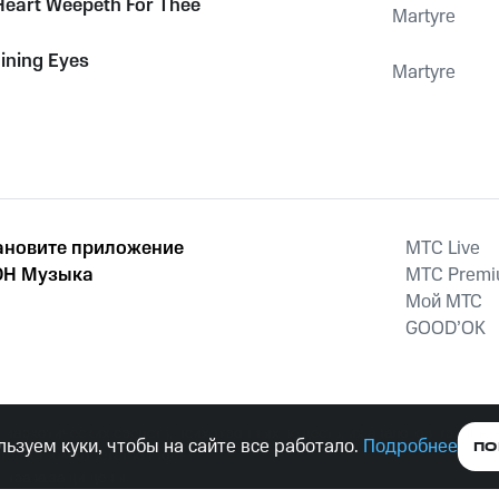
eart Weepeth For Thee
Martyre
hining Eyes
Martyre
ановите приложение
MTС Live
Н Музыка
MTС Prem
Мой МТС
GOOD’OK
наркотических средств, психотропных веществ, их аналогов причиня
ьзуем куки, чтобы на сайте все работало.
Подробнее
ПО
тельством ответственность.
е права защищены