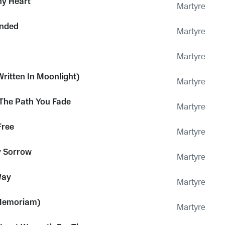
hy Heart
Martyre
nded
Martyre
Martyre
ritten In Moonlight)
Martyre
 The Path You Fade
Martyre
Free
Martyre
 Sorrow
Martyre
Way
Martyre
 Memoriam)
Martyre