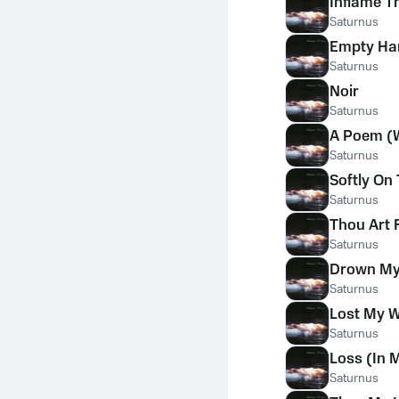
Inflame T
Saturnus
Empty Ha
Saturnus
Noir
Saturnus
A Poem (W
Saturnus
Softly On
Saturnus
Thou Art 
Saturnus
Drown My
Saturnus
Lost My 
Saturnus
Loss (In
Saturnus