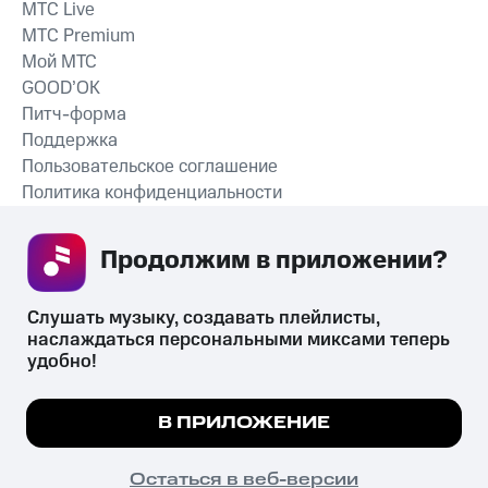
MTС Live
MTС Premium
Мой МТС
GOOD’OK
Питч-форма
Поддержка
Пользовательское соглашение
Политика конфиденциальности
Рекомендательные технологии
Продолжим в приложении? 
СКАЧАТЬ ПРИЛОЖЕНИЕ
Слушать музыку, создавать плейлисты, 
наслаждаться персональными миксами теперь 
удобно!
Незаконное потребление наркотических средств,
психотропных веществ, их аналогов причиняет вред здоровью,
Мы используем куки, чтобы на сайте все
В ПРИЛОЖЕНИЕ
их незаконный оборот запрещён и влечёт установленную
работало.
Подробнее
законодательством ответственность.
© 2026 ООО «КИОН».
ПОНЯТНО
Остаться в веб-версии