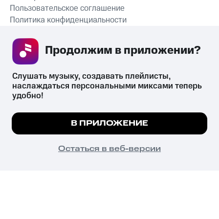
Пользовательское соглашение
Политика конфиденциальности
Рекомендательные технологии
Продолжим в приложении? 
СКАЧАТЬ ПРИЛОЖЕНИЕ
Слушать музыку, создавать плейлисты, 
наслаждаться персональными миксами теперь 
удобно!
Незаконное потребление наркотических средств,
психотропных веществ, их аналогов причиняет вред здоровью,
Мы используем куки, чтобы на сайте все
В ПРИЛОЖЕНИЕ
их незаконный оборот запрещён и влечёт установленную
работало.
Подробнее
законодательством ответственность.
© 2026 ООО «КИОН».
ПОНЯТНО
Остаться в веб-версии
Все права защищены
18+
Главная
В приложение
Избранное