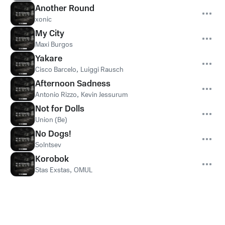
Another Round
xonic
My City
Maxi Burgos
Yakare
Cisco Barcelo
,
Luiggi Rausch
Afternoon Sadness
Antonio Rizzo
,
Kevin Jessurum
Not for Dolls
Union (Be)
No Dogs!
Solntsev
Korobok
Stas Exstas
,
OMUL