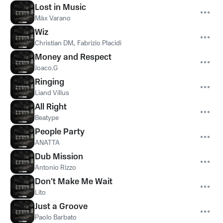
Lost in Music
Mäx Varano
Wiz
Christian DM
,
Fabrizio Placidi
Money and Respect
Joaco.G
Ringing
Liand Villus
All Right
Beatype
People Party
ANATTA
Dub Mission
Antonio Rizzo
Don't Make Me Wait
Lito
Just a Groove
Paolo Barbato