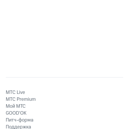
MTС Live
MTС Premium
Мой МТС
GOOD’OK
Питч-форма
Поддержка