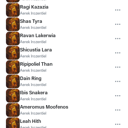
Ragi Kazazia
Aerek Irozentiel
Shas Tyra
Aerek Irozentiel
Ravan Lakerwia
Aerek Irozentiel
Shicustia Lara
Aerek Irozentiel
Ripipoliel Than
Aerek Irozentiel
Dain Ring
Aerek Irozentiel
Ibis Snakera
Aerek Irozentiel
Ameromus Moofenos
Aerek Irozentiel
Leah Hith
Aerek Irozentiel