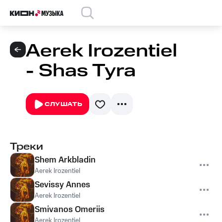
Aerek Irozentiel
- Shas Tyra
СЛУШАТЬ
Треки
Shem Arkbladin
Aerek Irozentiel
Sevissy Annes
Aerek Irozentiel
Smivanos Omeriis
Aerek Irozentiel