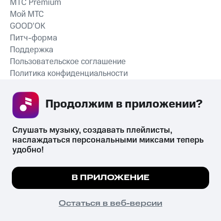
MTС Premium
Мой МТС
GOOD’OK
Питч-форма
Поддержка
Пользовательское соглашение
Политика конфиденциальности
Рекомендательные технологии
Продолжим в приложении? 
СКАЧАТЬ ПРИЛОЖЕНИЕ
Слушать музыку, создавать плейлисты, 
наслаждаться персональными миксами теперь 
удобно!
Незаконное потребление наркотических средств,
психотропных веществ, их аналогов причиняет вред здоровью,
Мы используем куки, чтобы на сайте все
В ПРИЛОЖЕНИЕ
их незаконный оборот запрещён и влечёт установленную
работало.
Подробнее
законодательством ответственность.
© 2026 ООО «КИОН».
ПОНЯТНО
Остаться в веб-версии
Все права защищены
18+
Главная
В приложение
Избранное