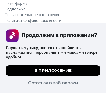
Питч-форма
Поддержка
Пользовательское соглашение
Политика конфиденциальности
Рекомендательные технологии
Продолжим в приложении? 
СКАЧАТЬ ПРИЛОЖЕНИЕ
Слушать музыку, создавать плейлисты, 
наслаждаться персональными миксами теперь 
удобно!
Незаконное потребление наркотических средств,
психотропных веществ, их аналогов причиняет вред здоровью,
Мы используем куки, чтобы на сайте все
В ПРИЛОЖЕНИЕ
их незаконный оборот запрещён и влечёт установленную
работало.
Подробнее
законодательством ответственность.
© 2026 ООО «КИОН».
ПОНЯТНО
Остаться в веб-версии
Все права защищены
18+
Главная
В приложение
Избранное