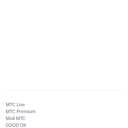
MTС Live
MTС Premium
Мой МТС
GOOD’OK