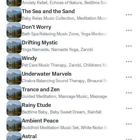
Anxiety Relief
,
Echoes of Nature
,
Bedtime Baby
The Sea and the Sand
Baby Relax Music Collection
,
Meditation Music Experience
,
Sch
Don't Worry
Bath Spa Relaxing Music Zone
,
Yoga Workout Music
,
White No
Drifting Mystic
Yoga Namaste
,
Namaste Yoga
,
Zarobi
Windy
Pet Care Music Therapy
,
Zarobi
,
Childrens Music
Underwater Marvels
Chakra Balancing Sound Therapy
,
Binaural Beats Brainwave E
Trance and Zen
Guided Meditation
,
Massage Music
,
Massage
Rainy Etude
Bedtime Baby
,
Baby Sweet Dream
,
Rainfall
Ambient Peace
Buddhist Meditation Music Set
,
White Noise Baby Sleep
,
Soothi
Astral