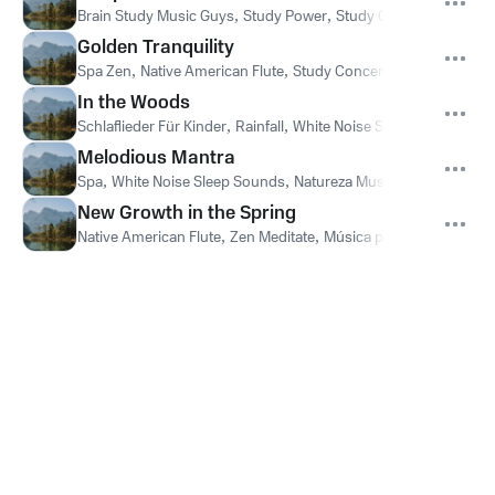
Brain Study Music Guys
,
Study Power
,
Study Concentration
Golden Tranquility
Spa Zen
,
Native American Flute
,
Study Concentration
In the Woods
Schlaflieder Für Kinder
,
Rainfall
,
White Noise Sleep Sounds
Melodious Mantra
Spa
,
White Noise Sleep Sounds
,
Natureza Musica Bem-Estar A
New Growth in the Spring
Native American Flute
,
Zen Meditate
,
Música para Massagem Es