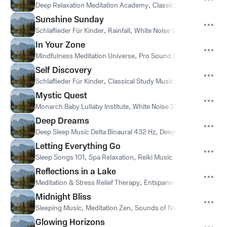
Deep Relaxation Meditation Academy
,
Classical Study Music
,
S
Sunshine Sunday
Schlaflieder Für Kinder
,
Rainfall
,
White Noise Sleep Sounds
In Your Zone
Mindfulness Meditation Universe
,
Pro Sound Effects Library
Self Discovery
Schlaflieder Für Kinder
,
Classical Study Music
,
Music to Relax i
Mystic Quest
Monarch Baby Lullaby Institute
,
White Noise Sleep Sounds
,
Yog
Deep Dreams
Deep Sleep Music Delta Binaural 432 Hz
,
Deep Sleep Music Exp
Letting Everything Go
Sleep Songs 101
,
Spa Relaxation
,
Reiki Music
Reflections in a Lake
Meditation & Stress Relief Therapy
,
Entspannungsmusik Meer
Midnight Bliss
Sleeping Music
,
Meditation Zen
,
Sounds of Nature White Noise 
Glowing Horizons