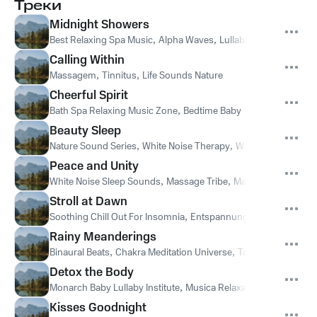
Треки
Midnight Showers
Best Relaxing Spa Music
,
Alpha Waves
,
Lullabies for Deep Medi
Calling Within
Massagem
,
Tinnitus
,
Life Sounds Nature
Cheerful Spirit
Bath Spa Relaxing Music Zone
,
Bedtime Baby
Beauty Sleep
Nature Sound Series
,
White Noise Therapy
,
Water Sound Natura
Peace and Unity
White Noise Sleep Sounds
,
Massage Tribe
,
Massage Music
Stroll at Dawn
Soothing Chill Out For Insomnia
,
Entspannungsmusik Meer
,
An
Rainy Meanderings
Binaural Beats
,
Chakra Meditation Universe
,
Tonal Meditation C
Detox the Body
Monarch Baby Lullaby Institute
,
Musica Relaxante
,
Avslappnin
Kisses Goodnight