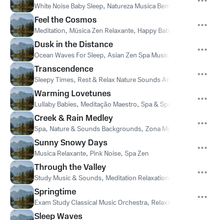
White Noise Baby Sleep
,
Natureza Musica Bem-Estar Academia
Feel the Cosmos
Meditation
,
Música Zen Relaxante
,
Happy Baby Lullaby Collect
Dusk in the Distance
Ocean Waves For Sleep
,
Asian Zen Spa Music Meditation
,
Musi
Transcendence
Sleepy Times
,
Rest & Relax Nature Sounds Artists
,
Nature Soun
Warming Lovetunes
Lullaby Babies
,
Meditação Maestro
,
Spa & Spa
Creek & Rain Medley
Spa
,
Nature & Sounds Backgrounds
,
Zona Música Relaxante
Sunny Snowy Days
Musica Relaxante
,
Pink Noise
,
Spa Zen
Through the Valley
Study Music & Sounds
,
Meditation Relaxation Club
,
Reiki Musi
Springtime
Exam Study Classical Music Orchestra
,
Relaxing Music Therap
Sleep Waves