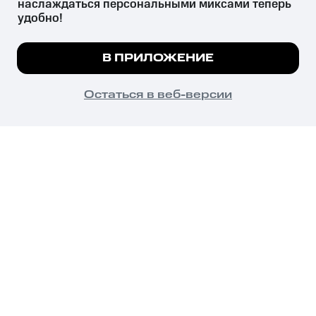
наслаждаться персональными миксами теперь 
удобно!
Незаконное потребление наркотических средств,
психотропных веществ, их аналогов причиняет вред здоровью,
Мы используем куки, чтобы на сайте все
В ПРИЛОЖЕНИЕ
их незаконный оборот запрещён и влечёт установленную
работало.
Подробнее
законодательством ответственность.
© 2026 ООО «КИОН».
ПОНЯТНО
Остаться в веб-версии
Все права защищены
18+
Главная
В приложение
Избранное