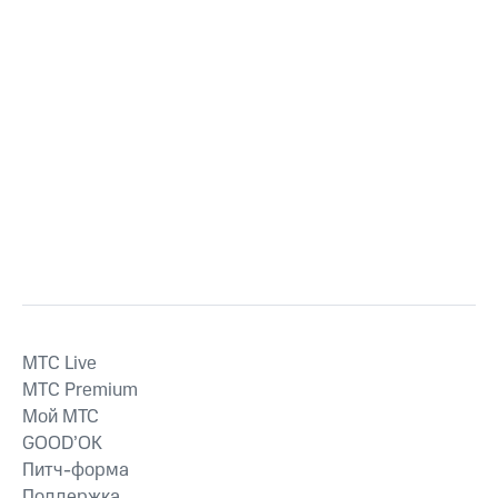
MTС Live
MTС Premium
Мой МТС
GOOD’OK
Питч-форма
Поддержка