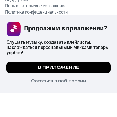
Пользовательское соглашение
Политика конфиденциальности
Рекомендательные технологии
Продолжим в приложении? 
СКАЧАТЬ ПРИЛОЖЕНИЕ
Слушать музыку, создавать плейлисты, 
наслаждаться персональными миксами теперь 
удобно!
Незаконное потребление наркотических средств,
психотропных веществ, их аналогов причиняет вред здоровью,
Мы используем куки, чтобы на сайте все
В ПРИЛОЖЕНИЕ
их незаконный оборот запрещён и влечёт установленную
работало.
Подробнее
законодательством ответственность.
© 2026 ООО «КИОН».
ПОНЯТНО
Остаться в веб-версии
Все права защищены
18+
Главная
В приложение
Избранное