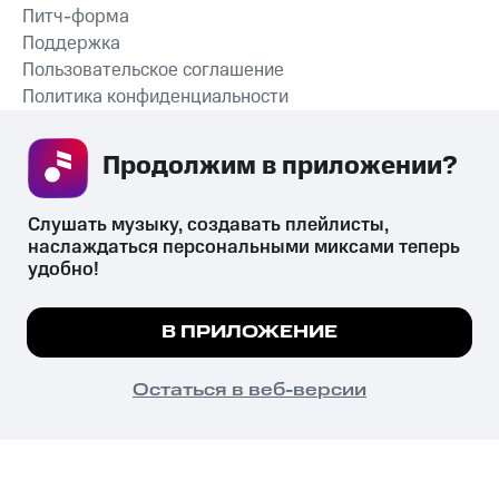
Питч-форма
Поддержка
Пользовательское соглашение
Политика конфиденциальности
Рекомендательные технологии
Продолжим в приложении? 
СКАЧАТЬ ПРИЛОЖЕНИЕ
Слушать музыку, создавать плейлисты, 
наслаждаться персональными миксами теперь 
удобно!
Незаконное потребление наркотических средств,
психотропных веществ, их аналогов причиняет вред здоровью,
Мы используем куки, чтобы на сайте все
В ПРИЛОЖЕНИЕ
их незаконный оборот запрещён и влечёт установленную
работало.
Подробнее
законодательством ответственность.
© 2026 ООО «КИОН».
ПОНЯТНО
Остаться в веб-версии
Все права защищены
18+
Главная
В приложение
Избранное