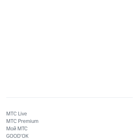
MTС Live
MTС Premium
Мой МТС
GOOD’OK