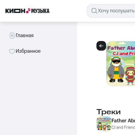
Главная
Избранное
Треки
Father A
CJ and Frien