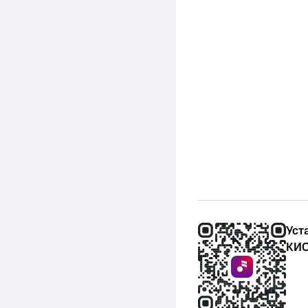
Уст
КИО