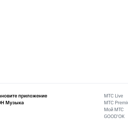
ановите приложение
MTС Live
Н Музыка
MTС Prem
Мой МТС
GOOD’OK