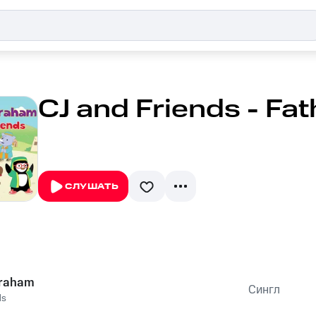
CJ and Friends - Fa
СЛУШАТЬ
braham
Сингл
ds