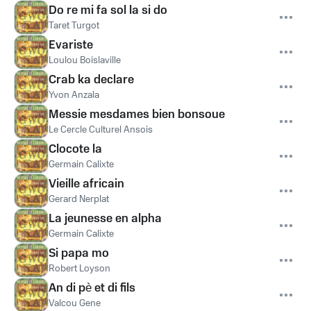
Do re mi fa sol la si do
Taret Turgot
Evariste
Loulou Boislaville
Crab ka declare
Yvon Anzala
Messie mesdames bien bonsoue
Le Cercle Culturel Ansois
Clocote la
Germain Calixte
Vieille africain
Gerard Nerplat
La jeunesse en alpha
Germain Calixte
Si papa mo
Robert Loyson
An di pè et di fils
Valcou Gene