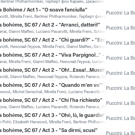
,
Berliner Philharmoniker
,
Герберт фон Караян
,
Джакомо Пуччини
a Bohème / Act 1 - "O soave fanciulla"
Puccini: La 
rotti
,
Mirella Freni
,
Berliner Philharmoniker
,
Герберт фон Караян
,
Джаком
a bohème, SC 67 / Act 2 - "Arranci, datteri!"
Puccini: La 
erai
,
Gianni Maffeo
,
Luciano Pavarotti
,
Mirella Freni
,
Schonberger Sangerk
a bohème, SC 67 / Act 2 - "Chi guardi?" - "Ecco i giocattoli
Puccini: La 
rotti
,
Николай Гяуров
,
Mirella Freni
,
Gianni Maffeo
,
Gernot Pietsch
,
Schon
a bohème, SC 67 / Act 2 - "Viva Parpignol..." - "Una cuffiett
Puccini: La 
erai
,
Mirella Freni
,
Gianni Maffeo
,
Николай Гяуров
,
Luciano Pavarotti
,
Berl
a bohème, SC 67 / Act 2 - "Oh!...Essa!...Musetta!"
Puccini: La 
rotti
,
Gianni Maffeo
,
Николай Гяуров
,
Rolando Panerai
,
Michel Senechal
,
La bohème, SC 67 / Act 2 - "Quando m'en vo'" (Musetta's W
Puccini: La 
arwood
,
Michel Senechal
,
Mirella Freni
,
Luciano Pavarotti
,
Николай Гяуров
,
a bohème, SC 67 / Act 2 - "Chi l'ha richiesto"
Puccini: La 
ров
,
Gianni Maffeo
,
Luciano Pavarotti
,
Rolando Panerai
,
Elizabeth Harwoo
a bohème, SC 67 / Act 3 - "Ohè, là, le guardie!" - "Aprite!"
Puccini: La 
h Pohl
,
Elizabeth Harwood
,
Mirella Freni
,
Berliner Philharmoniker
,
Герберт 
a bohème, SC 67 / Act 3 - "Sa dirmi, scusi"
Puccini: La 