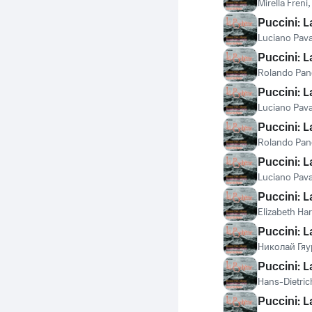
Mirella Freni
Puccini: L
Luciano Pava
Puccini: L
Rolando Pan
Puccini: L
Luciano Pava
Puccini: L
Rolando Pan
Puccini: L
Luciano Pava
Puccini: 
Elizabeth H
Puccini: L
Николай Гяу
Puccini: L
Hans-Dietric
Puccini: L