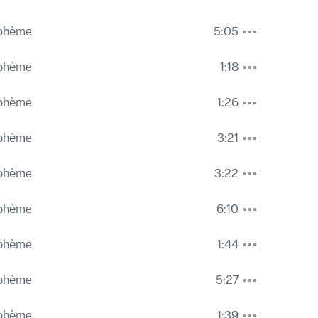
 фон Караян
,
Джакомо Пуччини
Bohème
5:05
 Пуччини
Bohème
1:18
комо Пуччини
Bohème
1:26
 Караян
,
Джакомо Пуччини
Bohème
3:21
 Караян
,
Джакомо Пуччини
Bohème
3:22
Bohème
6:10
oniker
,
Герберт фон Караян
,
Джакомо Пуччини
Bohème
1:44
комо Пуччини
o) - "Che ora sia"
Bohème
5:27
oniker
,
Герберт фон Караян
,
Джакомо Пуччини
Bohème
1:39