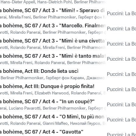
,
Hans-Dieter Appell
,
Hans-Dietrich Pohl
,
Berliner Philharmoniker
,
Герберт
a bohème, SC 67 / Act 3 - "Mimì! - Speravo di trovarvi qui"
Puccini: La 
erai
,
Mirella Freni
,
Berliner Philharmoniker
,
Герберт фон Караян
,
Джакомо
a bohème, SC 67 / Act 3 - "Marcello. Finalmente!"
Puccini: La 
rotti
,
Rolando Panerai
,
Berliner Philharmoniker
,
Герберт фон Караян
,
Джа
a bohème, SC 67 / Act 3 - "Mimì è una civetta"
Puccini: La 
rotti
,
Rolando Panerai
,
Mirella Freni
,
Berliner Philharmoniker
,
Герберт фон
a bohème, SC 67 / Act 3 - "Mimì è tanto malata!"
Puccini: La 
rotti
,
Mirella Freni
,
Rolando Panerai
,
Berliner Philharmoniker
,
Герберт фон
a bohème, Act III: Donde lieta uscì
Puccini: La 
,
Berliner Philharmoniker
,
Герберт фон Караян
,
Джакомо Пуччини
a bohème, Act III: Dunque è propio finita!
Puccini: La 
rotti
,
Mirella Freni
,
Elizabeth Harwood
,
Rolando Panerai
,
Berliner Philharm
a bohème, SC 67 / Act 4 - "In un coupé?"
Puccini: La 
erai
,
Luciano Pavarotti
,
Berliner Philharmoniker
,
Герберт фон Караян
,
Джа
a bohème, SC 67 / Act 4 - "O Mimì, tu più non torni" (Duett
Puccini: La 
rotti
,
Rolando Panerai
,
Gianni Maffeo
,
Николай Гяуров
,
Berliner Philharm
La bohème, SC 67 / Act 4 - "Gavotta"
Puccini: La 