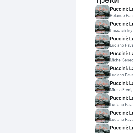
Треки
Puccini: 
Rolando Pan
Puccini: L
Николай Гяу
Puccini: L
Luciano Pava
Puccini: L
Michel Senec
Puccini: L
Luciano Pava
Puccini: L
Mirella Freni
Puccini: L
Luciano Pava
Puccini: 
Luciano Pava
Puccini: 