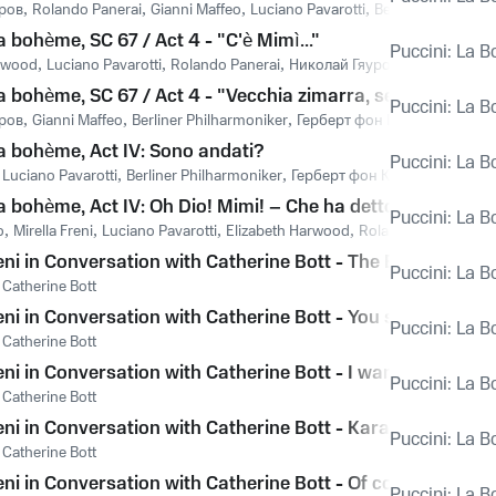
ров
,
Rolando Panerai
,
Gianni Maffeo
,
Luciano Pavarotti
,
Berliner Philharm
a bohème, SC 67 / Act 4 - "C'è Mimì..."
Puccini: La 
arwood
,
Luciano Pavarotti
,
Rolando Panerai
,
Николай Гяуров
,
Gianni Maffe
a bohème, SC 67 / Act 4 - "Vecchia zimarra, senti"
Puccini: La 
ров
,
Gianni Maffeo
,
Berliner Philharmoniker
,
Герберт фон Караян
,
Джако
La bohème, Act IV: Sono andati?
Puccini: La 
,
Luciano Pavarotti
,
Berliner Philharmoniker
,
Герберт фон Караян
,
Джаком
a bohème, Act IV: Oh Dio! Mimi! – Che ha detto il medico?
Puccini: La 
o
,
Mirella Freni
,
Luciano Pavarotti
,
Elizabeth Harwood
,
Rolando Panerai
,
Be
eni in Conversation with Catherine Bott - The English criti
Puccini: La 
,
Catherine Bott
eni in Conversation with Catherine Bott - You sang Mimi fo
Puccini: La 
,
Catherine Bott
eni in Conversation with Catherine Bott - I want to go on a
Puccini: La 
,
Catherine Bott
eni in Conversation with Catherine Bott - Karajan was reall
Puccini: La 
,
Catherine Bott
reni in Conversation with Catherine Bott - Of course you'
Puccini: La 