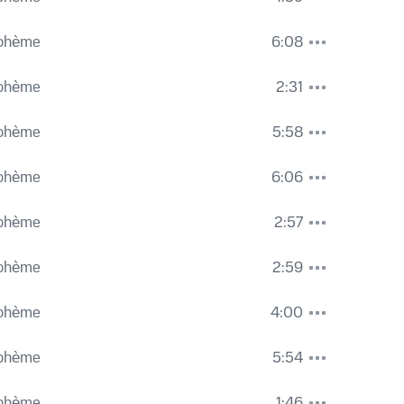
oniker
,
Герберт фон Караян
,
Джакомо Пуччини
Bohème
6:08
o
,
Berliner Philharmoniker
,
Джакомо Пуччини
Bohème
2:31
мо Пуччини
Bohème
5:58
о Пуччини
Bohème
6:06
rliner Philharmoniker
,
Джакомо Пуччини
c Rodney Milnes...
Bohème
2:57
r Herbert von Karajan...
Bohème
2:59
nd talk about Puccini's heroines...
Bohème
4:00
y strange...
Bohème
5:54
ve made many recordings with Herbert von Karajan...
Bohème
1:46