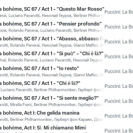
La bohème, SC 67 / Act 1 - "Questo Mar Rosso"
Puccini: La 
erai
,
Luciano Pavarotti
,
Николай Гяуров
,
Berliner Philharmoniker
,
Герберт
a bohème, SC 67 / Act 1 - "Pensier profondo"
Puccini: La 
ров
,
Rolando Panerai
,
Luciano Pavarotti
,
Berliner Philharmoniker
,
Герберт
a bohème, SC 67 / Act 1 - "Abasso, abbasso l'autor!"
Puccini: La 
rotti
,
Rolando Panerai
,
Николай Гяуров
,
Gianni Maffeo
,
Berliner Philharm
a bohème, SC 67 / Act 1 - "Si può" - "Chi è là?"
Puccini: La 
hal
,
Rolando Panerai
,
Luciano Pavarotti
,
Николай Гяуров
,
Gianni Maffeo
,
a bohème, SC 67 / Act 1 - "Io resto"
Puccini: La 
rotti
,
Rolando Panerai
,
Николай Гяуров
,
Gianni Maffeo
,
Berliner Philharm
a bohème, SC 67 / Act 1 - "Chi è là?"
Puccini: La 
,
Luciano Pavarotti
,
Berliner Philharmoniker
,
Герберт фон Караян
,
Джаком
a bohème, SC 67 / Act 1 - "Si sente meglio?"
Puccini: La 
rotti
,
Mirella Freni
,
Berliner Philharmoniker
,
Герберт фон Караян
,
Джаком
La bohème, Act I: Che gelida manina
Puccini: La 
rotti
,
Berliner Philharmoniker
,
Герберт фон Караян
,
Джакомо Пуччини
La bohème, Act I: Sì. Mi chiamano Mimì
Puccini: La 