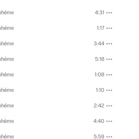
Bohème
4:31
 фон Караян
,
Джакомо Пуччини
Bohème
1:17
 фон Караян
,
Джакомо Пуччини
Bohème
3:44
oniker
,
Герберт фон Караян
,
Джакомо Пуччини
Bohème
5:18
Berliner Philharmoniker
,
Джакомо Пуччини
Bohème
1:08
oniker
,
Герберт фон Караян
,
Джакомо Пуччини
Bohème
1:10
о Пуччини
Bohème
2:42
о Пуччини
Bohème
4:40
Bohème
5:59