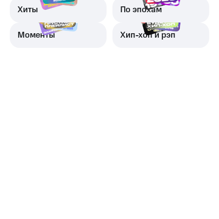
Хиты
По эпохам
Моменты
Хип-хоп и рэп