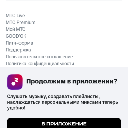
MTС Live
MTС Premium
Мой МТС
GOOD’OK
Питч-форма
Поддержка
Пользовательское соглашение
Политика конфиденциальности
Рекомендательные технологии
Продолжим в приложении? 
СКАЧАТЬ ПРИЛОЖЕНИЕ
Слушать музыку, создавать плейлисты, 
наслаждаться персональными миксами теперь 
удобно!
Незаконное потребление наркотических средств,
психотропных веществ, их аналогов причиняет вред здоровью,
Мы используем куки, чтобы на сайте все
В ПРИЛОЖЕНИЕ
их незаконный оборот запрещён и влечёт установленную
работало.
Подробнее