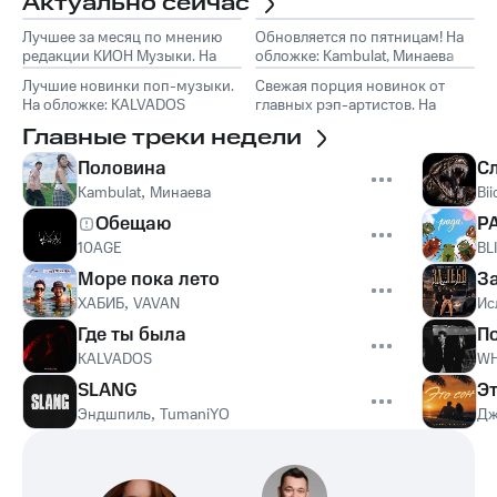
Актуально сейчас
Лучшее за месяц по мнению
Обновляется по пятницам! На
редакции КИОН Музыки. На
обложке: Kambulat, Минаева
обложке: Marselle
Лучшие новинки поп-музыки.
Свежая порция новинок от
На обложке: KALVADOS
главных рэп-артистов. На
обложке: Эндшпиль, TumaniYO
Главные треки недели
Половина
С
Kambulat
,
Минаева
Bii
Обещаю
Р
10AGE
BL
Море пока лето
З
ХАБИБ
,
VAVAN
Ис
Где ты была
П
KALVADOS
WH
SLANG
Эт
Эндшпиль
,
TumaniYO
Дж