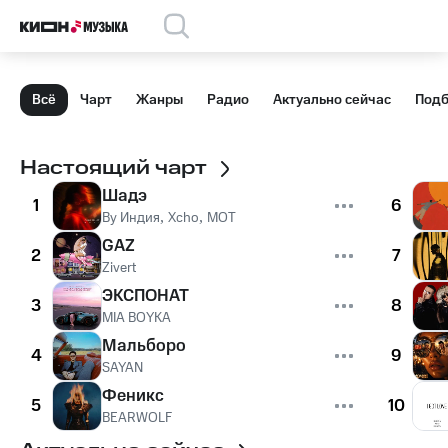
Всё
Чарт
Жанры
Радио
Актуально сейчас
Подб
Настоящий чарт
Шадэ
1
6
By Индия
,
Xcho
,
MOT
GAZ
2
7
Zivert
ЭКСПОНАТ
3
8
MIA BOYKA
Мальборо
4
9
SAYAN
Феникс
5
10
BEARWOLF