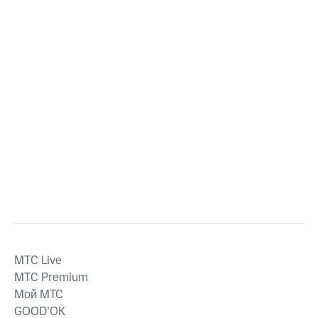
MTС Live
MTС Premium
Мой МТС
GOOD’OK