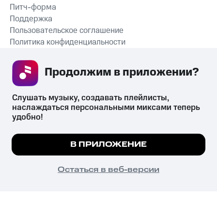
Питч-форма
Поддержка
Пользовательское соглашение
Политика конфиденциальности
Рекомендательные технологии
Продолжим в приложении? 
СКАЧАТЬ ПРИЛОЖЕНИЕ
Слушать музыку, создавать плейлисты, 
наслаждаться персональными миксами теперь 
удобно!
Незаконное потребление наркотических средств,
психотропных веществ, их аналогов причиняет вред здоровью,
Мы используем куки, чтобы на сайте все
В ПРИЛОЖЕНИЕ
их незаконный оборот запрещён и влечёт установленную
работало.
Подробнее
законодательством ответственность.
© 2026 ООО «КИОН».
ПОНЯТНО
Остаться в веб-версии
Все права защищены
18+
Главная
В приложение
Избранное