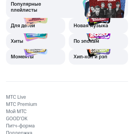
Популярные
плейлисты
Для детей
Новая музыка
Хиты
По эпохам
Моменты
Хип-хоп и рэп
MTС Live
MTС Premium
Мой МТС
GOOD’OK
Питч-форма
Поддержка