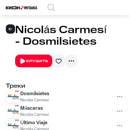
Nicolás Carmesí
- Dosmilsietes
СЛУШАТЬ
Треки
Dosmilsietes
Nicolás Carmesí
Máscaras
Nicolás Carmesí
Último Viaje
Nicolás Carmesí