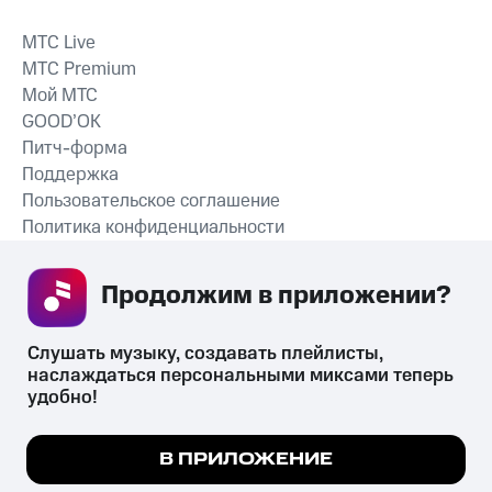
MTС Live
MTС Premium
Мой МТС
GOOD’OK
Питч-форма
Поддержка
Пользовательское соглашение
Политика конфиденциальности
Рекомендательные технологии
Продолжим в приложении? 
СКАЧАТЬ ПРИЛОЖЕНИЕ
Слушать музыку, создавать плейлисты, 
наслаждаться персональными миксами теперь 
удобно!
Незаконное потребление наркотических средств,
психотропных веществ, их аналогов причиняет вред здоровью,
Мы используем куки, чтобы на сайте все
В ПРИЛОЖЕНИЕ
их незаконный оборот запрещён и влечёт установленную
работало.
Подробнее
законодательством ответственность.