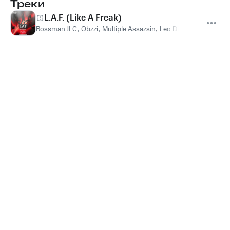
Треки
L.A.F. (Like A Freak)
Bossman JLC
,
Obzzi
,
Multiple Assazsin
,
Leo Divinci