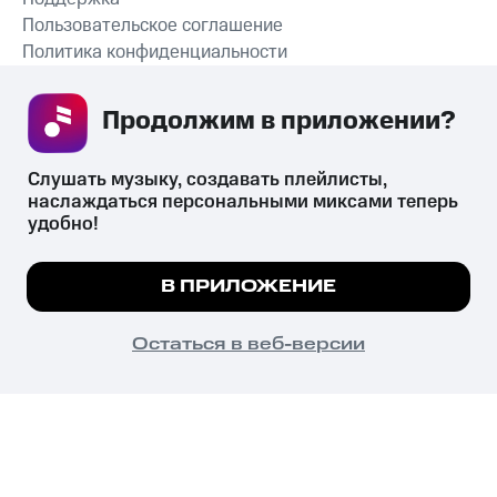
Пользовательское соглашение
Политика конфиденциальности
Рекомендательные технологии
Продолжим в приложении? 
СКАЧАТЬ ПРИЛОЖЕНИЕ
Слушать музыку, создавать плейлисты, 
наслаждаться персональными миксами теперь 
удобно!
Незаконное потребление наркотических средств,
психотропных веществ, их аналогов причиняет вред здоровью,
Мы используем куки, чтобы на сайте все
В ПРИЛОЖЕНИЕ
их незаконный оборот запрещён и влечёт установленную
работало.
Подробнее
законодательством ответственность.
© 2026 ООО «КИОН».
ПОНЯТНО
Остаться в веб-версии
Все права защищены
18+
Главная
В приложение
Избранное