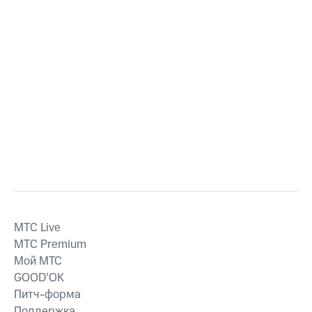
MTС Live
MTС Premium
Мой МТС
GOOD’OK
Питч-форма
Поддержка