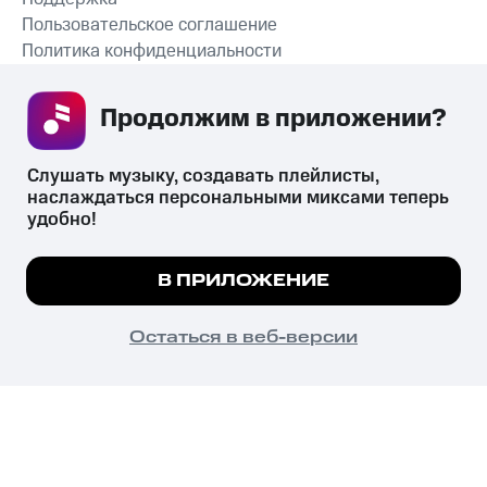
Пользовательское соглашение
Политика конфиденциальности
Рекомендательные технологии
Продолжим в приложении? 
СКАЧАТЬ ПРИЛОЖЕНИЕ
Слушать музыку, создавать плейлисты, 
наслаждаться персональными миксами теперь 
удобно!
Незаконное потребление наркотических средств,
психотропных веществ, их аналогов причиняет вред здоровью,
Мы используем куки, чтобы на сайте все
В ПРИЛОЖЕНИЕ
их незаконный оборот запрещён и влечёт установленную
работало.
Подробнее
законодательством ответственность.
© 2026 ООО «КИОН».
ПОНЯТНО
Остаться в веб-версии
Все права защищены
18+
Главная
В приложение
Избранное