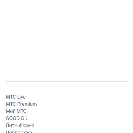
MTС Live
MTС Premium
Мой МТС
GOOD’OK
Питч-форма
Поддержка