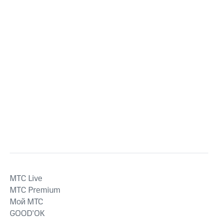
MTС Live
MTС Premium
Мой МТС
GOOD’OK