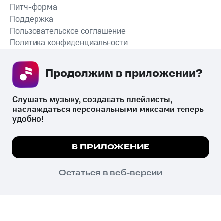
Питч-форма
Поддержка
Пользовательское соглашение
Политика конфиденциальности
Рекомендательные технологии
Продолжим в приложении? 
СКАЧАТЬ ПРИЛОЖЕНИЕ
Слушать музыку, создавать плейлисты, 
наслаждаться персональными миксами теперь 
удобно!
Незаконное потребление наркотических средств,
психотропных веществ, их аналогов причиняет вред здоровью,
Мы используем куки, чтобы на сайте все
В ПРИЛОЖЕНИЕ
их незаконный оборот запрещён и влечёт установленную
работало.
Подробнее
законодательством ответственность.
© 2026 ООО «КИОН».
ПОНЯТНО
Остаться в веб-версии
Все права защищены
18+
Главная
В приложение
Избранное