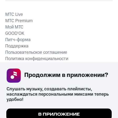
MTС Live
MTС Premium
Мой МТС
GOOD’OK
Питч-форма
Поддержка
Пользовательское соглашение
Политика конфиденциальности
Рекомендательные технологии
Продолжим в приложении? 
СКАЧАТЬ ПРИЛОЖЕНИЕ
Слушать музыку, создавать плейлисты, 
наслаждаться персональными миксами теперь 
удобно!
Незаконное потребление наркотических средств,
психотропных веществ, их аналогов причиняет вред здоровью,
Мы используем куки, чтобы на сайте все
В ПРИЛОЖЕНИЕ
их незаконный оборот запрещён и влечёт установленную
работало.
Подробнее