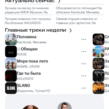
Актуально сейчас
Лучшее за месяц по мнению
Обновляется по пятницам! На
редакции КИОН Музыки. На
обложке: Kambulat, Минаева
обложке: Marselle
Лучшие новинки поп-музыки.
Свежая порция новинок от
На обложке: KALVADOS
главных рэп-артистов. На
обложке: Эндшпиль, TumaniYO
Главные треки недели
Половина
С
Kambulat
,
Минаева
Bii
Обещаю
Р
10AGE
BL
Море пока лето
З
ХАБИБ
,
VAVAN
Ис
Где ты была
П
KALVADOS
WH
SLANG
Эт
Эндшпиль
,
TumaniYO
Дж