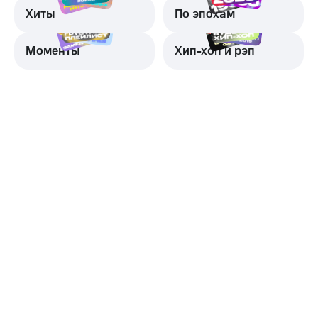
Хиты
По эпохам
Моменты
Хип-хоп и рэп