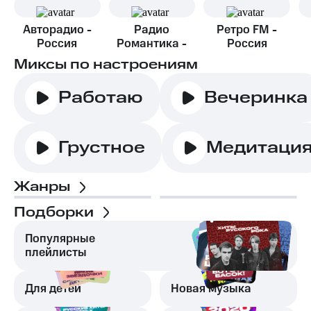
Авторадио -
Радио
Ретро FM -
Россия
Романтика -
Россия
Москва
Миксы по настроениям
Работаю
Вечеринка
Грустное
Медитаци
Жанры
Подборки
Популярные
плейлисты
Для детей
Новая музыка