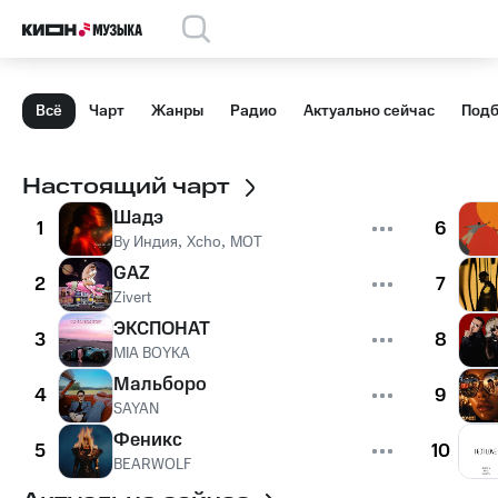
Всё
Чарт
Жанры
Радио
Актуально сейчас
Подб
Настоящий чарт
Шадэ
1
6
By Индия
,
Xcho
,
MOT
GAZ
2
7
Zivert
ЭКСПОНАТ
3
8
MIA BOYKA
Мальборо
4
9
SAYAN
Феникс
5
10
BEARWOLF