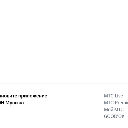
ановите приложение
MTС Live
Н Музыка
MTС Prem
Мой МТС
GOOD’OK