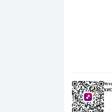
Уст
КИО