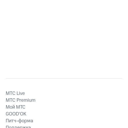
MTС Live
MTС Premium
Мой МТС
GOOD’OK
Питч-форма
Поддержка