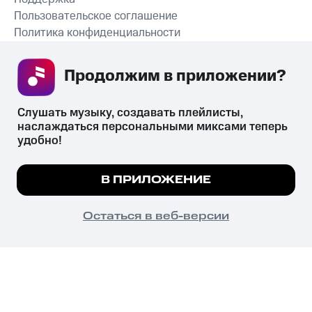
Пользовательское соглашение
Политика конфиденциальности
Рекомендательные технологии
Продолжим в приложении? 
СКАЧАТЬ ПРИЛОЖЕНИЕ
Слушать музыку, создавать плейлисты, 
наслаждаться персональными миксами теперь 
удобно!
Незаконное потребление наркотических средств,
психотропных веществ, их аналогов причиняет вред здоровью,
Мы используем куки, чтобы на сайте все
В ПРИЛОЖЕНИЕ
их незаконный оборот запрещён и влечёт установленную
работало.
Подробнее
законодательством ответственность.
© 2026 ООО «КИОН».
ПОНЯТНО
Остаться в веб-версии
Все права защищены
18+
Главная
В приложение
Избранное