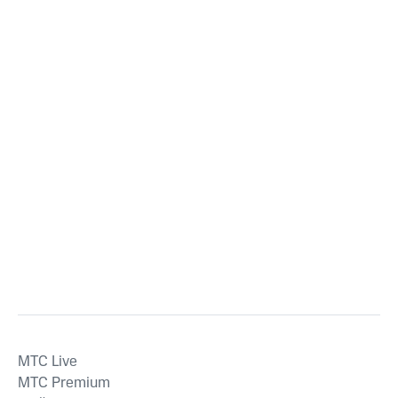
MTС Live
MTС Premium