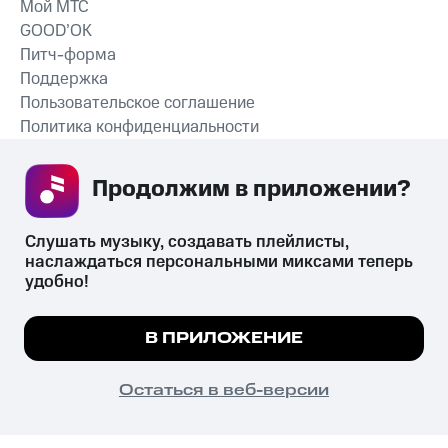
Мой МТС
GOOD’OK
Питч-форма
Поддержка
Пользовательское соглашение
Политика конфиденциальности
Рекомендательные технологии
Продолжим в приложении? 
СКАЧАТЬ ПРИЛОЖЕНИЕ
Слушать музыку, создавать плейлисты, 
наслаждаться персональными миксами теперь 
удобно!
Незаконное потребление наркотических средств,
психотропных веществ, их аналогов причиняет вред здоровью,
Мы используем куки, чтобы на сайте все
В ПРИЛОЖЕНИЕ
их незаконный оборот запрещён и влечёт установленную
работало.
Подробнее
законодательством ответственность.
© 2026 ООО «КИОН».
ПОНЯТНО
Остаться в веб-версии
Все права защищены
18+
Главная
В приложение
Избранное