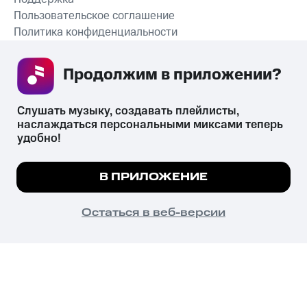
Пользовательское соглашение
Политика конфиденциальности
Рекомендательные технологии
Продолжим в приложении? 
СКАЧАТЬ ПРИЛОЖЕНИЕ
Слушать музыку, создавать плейлисты, 
наслаждаться персональными миксами теперь 
удобно!
Незаконное потребление наркотических средств,
психотропных веществ, их аналогов причиняет вред здоровью,
Мы используем куки, чтобы на сайте все
В ПРИЛОЖЕНИЕ
их незаконный оборот запрещён и влечёт установленную
работало.
Подробнее
законодательством ответственность.
© 2026 ООО «КИОН».
ПОНЯТНО
Остаться в веб-версии
Все права защищены
18+
Главная
В приложение
Избранное