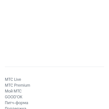
MTС Live
MTС Premium
Мой МТС
GOOD’OK
Питч-форма
Поддержка