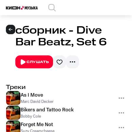
сборник - Dive
Bar Beatz, Set 6
СЛУШАТЬ
Треки
As I Move
Marc David Decker
Bikers and Tattoo Rock
Bobby Cole
Forget Me Not
Suzy Creamcheese