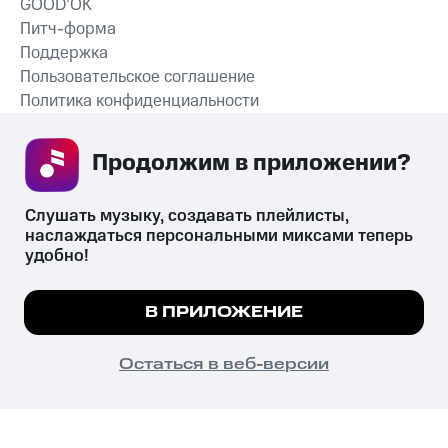
GOOD’OK
Питч-форма
Поддержка
Пользовательское соглашение
Политика конфиденциальности
Рекомендательные технологии
Продолжим в приложении? 
СКАЧАТЬ ПРИЛОЖЕНИЕ
Слушать музыку, создавать плейлисты, 
наслаждаться персональными миксами теперь 
удобно!
Незаконное потребление наркотических средств,
психотропных веществ, их аналогов причиняет вред здоровью,
Мы используем куки, чтобы на сайте все
В ПРИЛОЖЕНИЕ
их незаконный оборот запрещён и влечёт установленную
работало.
Подробнее
законодательством ответственность.
© 2026 ООО «КИОН».
ПОНЯТНО
Остаться в веб-версии
Все права защищены
18+
Главная
В приложение
Избранное