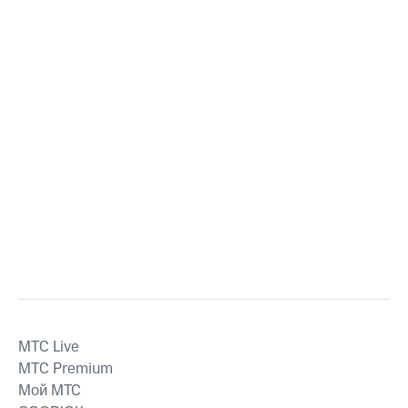
MTС Live
MTС Premium
Мой МТС