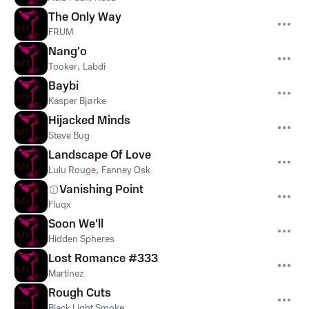
The Only Way
FRUM
Nang'o
Tooker
,
Labdi
Baybi
Kasper Bjørke
Hijacked Minds
Steve Bug
Landscape Of Love
Lulu Rouge
,
Fanney Osk
Vanishing Point
Fluqx
Soon We'll
Hidden Spheres
Lost Romance #333
Martinez
Rough Cuts
Black Light Smoke