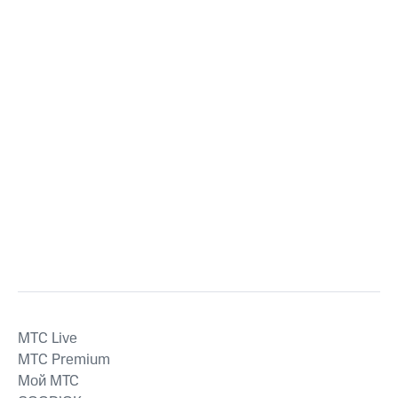
MTС Live
MTС Premium
Мой МТС