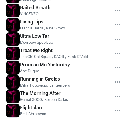
Baited Breath
VINCENZO
Living Lips
Francis Harris
,
Kate Simko
Ultra Low Tar
Mevrouw Spoelstra
Treat Me Right
The Chi Chi Squad
,
KAORI
,
Funk D'Void
Promise Me Yesterday
Abe Duque
Running in Circles
Mihai Popoviciu
,
Langenberg
The Morning After
Gamat 3000
,
Korben Dallas
Flightplan
Emil Abramyan