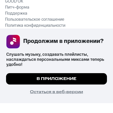
GOOD’OK
Питч-форма
Поддержка
Пользовательское соглашение
Политика конфиденциальности
Рекомендательные технологии
Продолжим в приложении? 
СКАЧАТЬ ПРИЛОЖЕНИЕ
Слушать музыку, создавать плейлисты, 
наслаждаться персональными миксами теперь 
удобно!
Незаконное потребление наркотических средств,
психотропных веществ, их аналогов причиняет вред здоровью,
Мы используем куки, чтобы на сайте все
В ПРИЛОЖЕНИЕ
их незаконный оборот запрещён и влечёт установленную
работало.
Подробнее
законодательством ответственность.
© 2026 ООО «КИОН».
ПОНЯТНО
Остаться в веб-версии
Все права защищены
18+
Главная
В приложение
Избранное