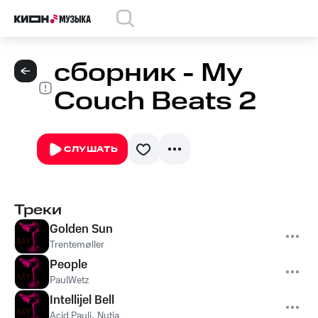
сборник - My
Couch Beats 2
СЛУШАТЬ
Треки
Golden Sun
Trentemøller
People
PaulWetz
Intellijel Bell
Acid Pauli
,
Nutia