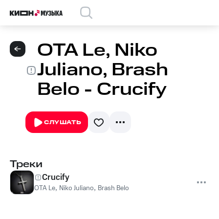
OTA Le, Niko
Juliano, Brash
Belo - Crucify
СЛУШАТЬ
Треки
Crucify
OTA Le
,
Niko Juliano
,
Brash Belo