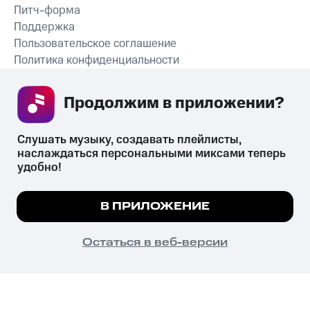
Питч-форма
Поддержка
Пользовательское соглашение
Политика конфиденциальности
Рекомендательные технологии
Продолжим в приложении? 
СКАЧАТЬ ПРИЛОЖЕНИЕ
Слушать музыку, создавать плейлисты, 
наслаждаться персональными миксами теперь 
удобно!
Незаконное потребление наркотических средств,
психотропных веществ, их аналогов причиняет вред здоровью,
Мы используем куки, чтобы на сайте все
В ПРИЛОЖЕНИЕ
их незаконный оборот запрещён и влечёт установленную
работало.
Подробнее
законодательством ответственность.
© 2026 ООО «КИОН».
ПОНЯТНО
Остаться в веб-версии
Все права защищены
18+
Главная
В приложение
Избранное