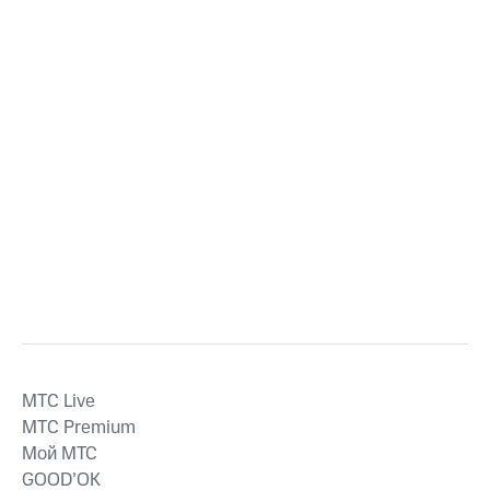
MTС Live
MTС Premium
Мой МТС
GOOD’OK