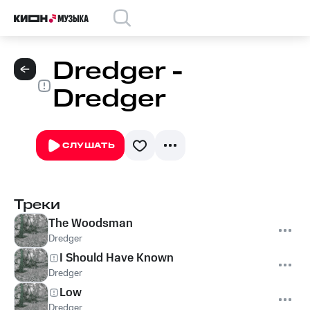
Dredger -
Dredger
СЛУШАТЬ
Треки
The Woodsman
Dredger
I Should Have Known
Dredger
Low
Dredger