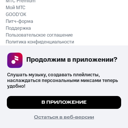
MTС Premium
Мой МТС
GOOD’OK
Питч-форма
Поддержка
Пользовательское соглашение
Политика конфиденциальности
Рекомендательные технологии
Продолжим в приложении? 
СКАЧАТЬ ПРИЛОЖЕНИЕ
Слушать музыку, создавать плейлисты, 
наслаждаться персональными миксами теперь 
удобно!
Незаконное потребление наркотических средств,
психотропных веществ, их аналогов причиняет вред здоровью,
Мы используем куки, чтобы на сайте все
В ПРИЛОЖЕНИЕ
их незаконный оборот запрещён и влечёт установленную
работало.
Подробнее
законодательством ответственность.
© 2026 ООО «КИОН».
ПОНЯТНО
Остаться в веб-версии
Все права защищены
18+
Главная
В приложение
Избранное