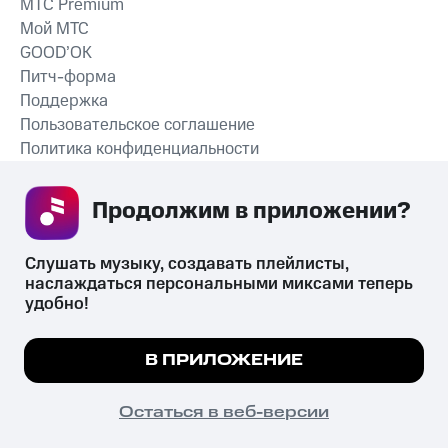
MTС Premium
Мой МТС
GOOD’OK
Питч-форма
Поддержка
Пользовательское соглашение
Политика конфиденциальности
Рекомендательные технологии
Продолжим в приложении? 
СКАЧАТЬ ПРИЛОЖЕНИЕ
Слушать музыку, создавать плейлисты, 
наслаждаться персональными миксами теперь 
удобно!
Незаконное потребление наркотических средств,
психотропных веществ, их аналогов причиняет вред здоровью,
Мы используем куки, чтобы на сайте все
В ПРИЛОЖЕНИЕ
их незаконный оборот запрещён и влечёт установленную
работало.
Подробнее
законодательством ответственность.
© 2026 ООО «КИОН».
ПОНЯТНО
Остаться в веб-версии
Все права защищены
18+
Главная
В приложение
Избранное