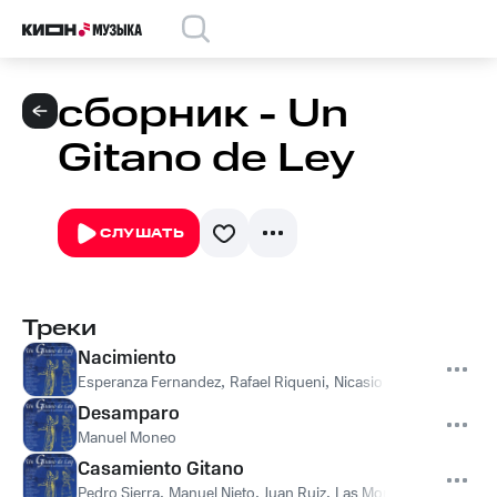
сборник - Un
Gitano de Ley
СЛУШАТЬ
Треки
Nacimiento
Esperanza Fernandez
,
Rafael Riqueni
,
Nicasio Moreno
Desamparo
Manuel Moneo
Casamiento Gitano
Pedro Sierra
,
Manuel Nieto
,
Juan Ruiz
,
Las Montoya, Las Peligr