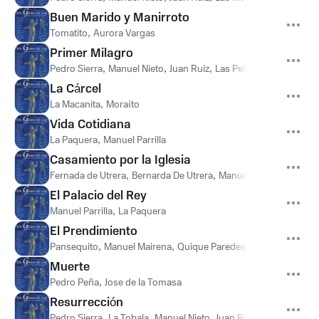
Buen Marido y Manirroto
Tomatito
,
Aurora Vargas
Primer Milagro
Pedro Sierra
,
Manuel Nieto
,
Juan Ruiz
,
Las Peligro
La Cárcel
La Macanita
,
Moraíto
Vida Cotidiana
La Paquera
,
Manuel Parrilla
Casamiento por la Iglesia
Fernada de Utrera
,
Bernarda De Utrera
,
Manuel Dominguez
El Palacio del Rey
Manuel Parrilla
,
La Paquera
El Prendimiento
Pansequito
,
Manuel Mairena
,
Quique Paredes
,
Antonio Carrio
Muerte
Pedro Peña
,
Jose de la Tomasa
Resurrección
Pedro Sierra
,
La Tobala
,
Manuel Nieto
,
Juan Ruiz
,
Las Montoya